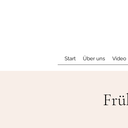
Start
Über uns
Video 
Frü